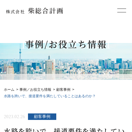
柴総合計画
株式会社
Infomation
事例/お役立ち情報
ホーム
事例／お役立ち情報
顧客事例
水路を跨いで、接道要件を満たしていることはあるのか？
2023.02.26
顧客事例
水路を跨いで、接道要件を満たしてい