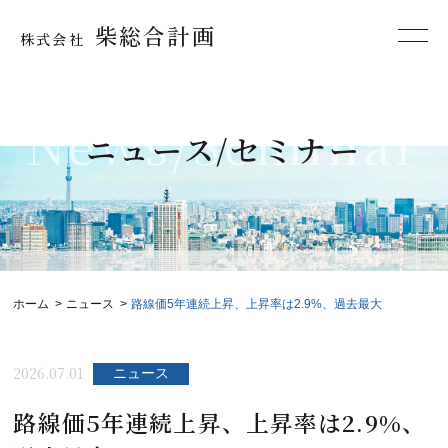
柴総合計画
株式会社
News/Seminar
ニュース/セミナー
ホーム
ニュース
路線価5年連続上昇、上昇率は2.9%、過去最大
2026.07.01
ニュース
路線価5年連続上昇、上昇率は2.9%、