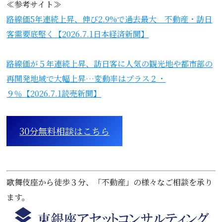
≪参考サイト≫
路線価5年連続上昇、伸び2.9%で過去最大 不動産・訪日
客需要底堅く【2026.7.1日本経済新聞】
路線価が５年連続上昇、訪日客に人気の観光地や都市部の
再開発地域で大幅上昇…変動率はプラス２・
９％【2026.7.1読売新聞】
30分無料相談はこちら
歌舞伎座から徒歩３分、「不動産」の様々なご相談を承り
ます。